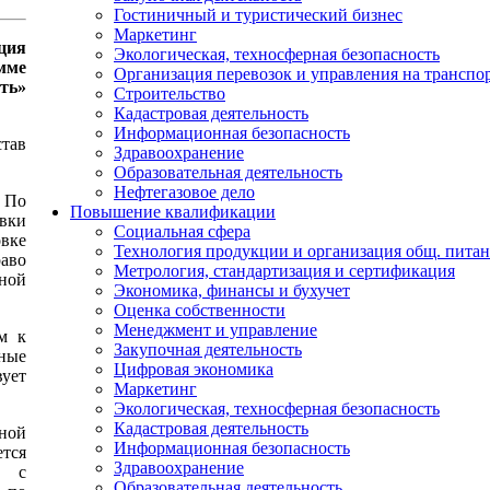
Гостиничный и туристический бизнес
Маркетинг
ция
Экологическая, техносферная безопасность
мме
Организация перевозок и управления на транспо
ть»
Строительство
Кадастровая деятельность
Информационная безопасность
тав
Здравоохранение
Образовательная деятельность
Нефтегазовое дело
 По
Повышение квалификации
вки
Социальная сфера
овке
Технология продукции и организация общ. пита
раво
Метрология, стандартизация и сертификация
чной
Экономика, финансы и бухучет
Оценка собственности
Менеджмент и управление
м к
Закупочная деятельность
ные
Цифровая экономика
ует
Маркетинг
Экологическая, техносферная безопасность
Кадастровая деятельность
ной
Информационная безопасность
тся
Здравоохранение
е с
Образовательная деятельность