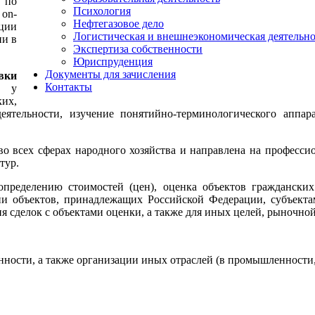
 по
Психология
 on-
Нефтегазовое дело
кции
Логистическая и внешнеэкономическая деятельно
ии в
Экспертиза собственности
Юриспруденция
Документы для зачисления
вки
Контакты
е у
их,
еятельности, изучение понятийно-терминологического аппар
во всех сферах народного хозяйства и направлена на професс
тур.
определению стоимостей (цен), оценка объектов гражданских
ии объектов, принадлежащих Российской Федерации, субъект
 сделок с объектами оценки, а также для иных целей, рыночной
ости, а также организации иных отраслей (в промышленности, 